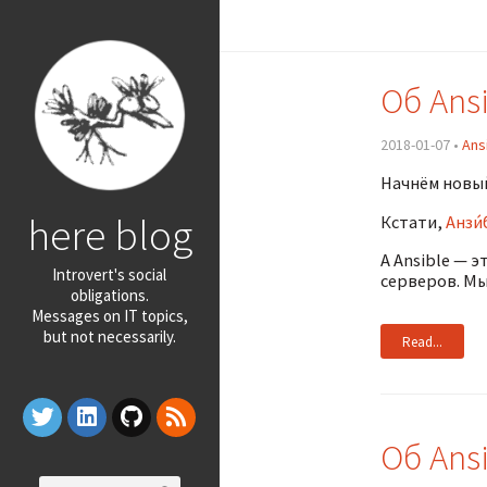
Об Ans
2018-01-07 •
Ans
Начнём новый
here blog
Кстати,
Анзи́
А Ansible — 
Introvert's social
серверов. Мы
obligations.
Messages on IT topics,
but not necessarily.
Read...
Об Ans