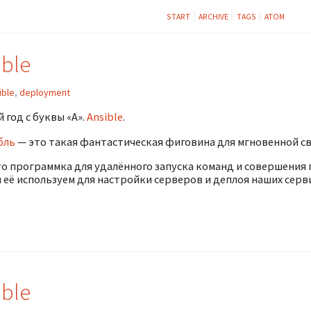
START
ARCHIVE
TAGS
ATOM
ible
ible
,
deployment
 год с буквы «A».
Ansible
.
бль
— это такая фантастическая фиговина для мгновенной св
это программка для удалённого запуска команд и совершения
 её используем для настройки серверов и деплоя наших серв
ible