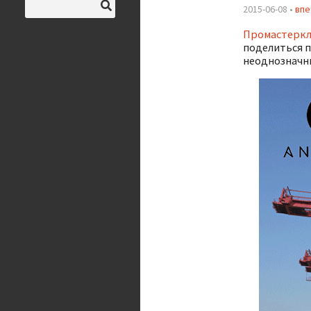
2015-06-08 •
впе
Промастеркл
поделиться 
неоднозначн