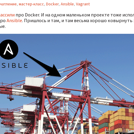
чатление
,
мастер-класс
,
Docker
,
Ansible
,
Vagrant
ассили
про Docker. И на одном маленьком проекте тоже испол
про
Ansible
. Пришлось и там, и там весьма хорошо ковырнуть 
ые.