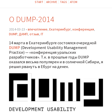
START
ARCHIVE
TAGS
ATOM
О DUMP-2014
2014-03-23 •
впечатление
,
Екатеринбург
,
конференция
,
DUMP
,
ДАМП
,
отзыв
,
IT
14 марта в Екатеринбурге состоялся очередной
DUMP
(Development Usability Management
Practice) — «конференция уральских
разработчиков». Т.к. в прошлые годы DUMP
оказался весьма популярен и в солнечной Сибири, я
решил рвануть в Ебург на денек.