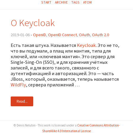
START
ARCHIVE
TAGS
ATOM
О Keycloak
2019-01-06 •
OpenID
,
OpenID Connect
,
OAuth
,
OAuth 2.0
Есть такая штука. Называется
Keycloak
. Это не то,
что вы подумали, а плащ или мантия, типа для
ключей, или «ключевая мантия». Это сервер для
Single-Sing-On (SSO), и для хранения учётных
записей, и для всего такого, связанного с
аутентификацией и авторизацией. Это — часть
JBoss, который, оказывается, теперь называется
WildFly
, сервера приложений …
Read...
© Denis Nelubin - This work is licensed under a
Creative Commons Attribution-
ShareAlike 4.0 International License