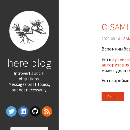
О SAM
2023-09-18 •
SA
Вспомним баз
here blog
Есть
аутент
авторизация
может делать
Introvert's social
obligations.
Есть фреймв
Messages on IT topics,
but not necessarily.
Read...