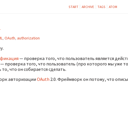
START
ARCHIVE
TAGS
ATOM
L
ML
,
OAuth
,
authorization
у.
ификация
— проверка того, что пользователь является действ
— проверка того, что пользователь (про которого мы уже то
 то, что он собирается сделать.
орк авторизации
OAuth
2.0. Фреймворк он потому, что опис