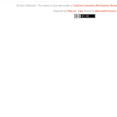
© Denis Nelubin - This work is licensed under a
Creative Commons Attribution-ShareA
Powered by
Pelican
-
Flex
theme by
Alexandre Vicenzi