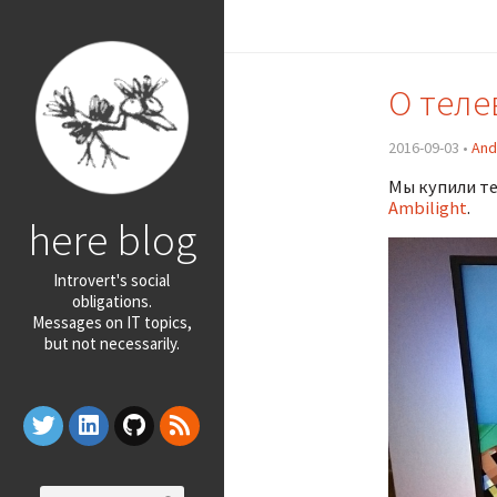
О теле
2016-09-03 •
And
Мы купили те
Ambilight
.
here blog
Introvert's social
obligations.
Messages on IT topics,
but not necessarily.