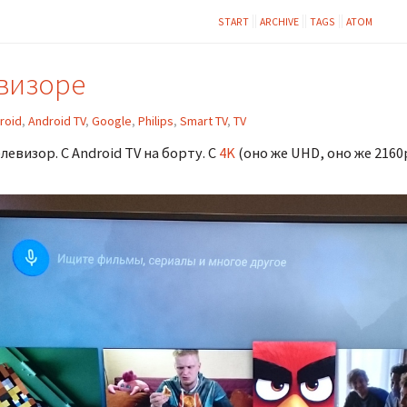
START
ARCHIVE
TAGS
ATOM
визоре
roid
,
Android TV
,
Google
,
Philips
,
Smart TV
,
TV
левизор. С Android TV на борту. С
4K
(оно же UHD, оно же 2160