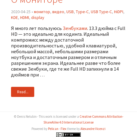
2020-04-25 •
монитор
,
видео
,
USB
,
Type-C
,
USB Type-C
,
HiDPI
,
KDE
,
HDMI
,
display
Я много лет пользуюсь
Зенбуками
. 13.3 дюйма c Full
HD — это идеально для кодинга. Идеальный
компромисс между достаточной
производительностью, удобной клавиатурой,
небольшой массой, небольшими размерами
ноутбука и достаточным размером и отличным
разрешением экрана. Идеальнее разве что более
свежие Зенбуки, где те же Full HD запихнули в 14
дюймов при …
Read...
© Denis Nelubin - This work is licensed under a
Creative Commons Attribution-
ShareAlike 4.0 International License
Powered by
Pelican
-
Flex
theme by
Alexandre Vicenzi