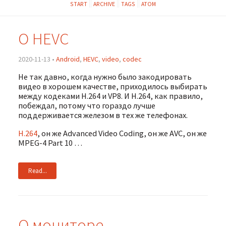
START
ARCHIVE
TAGS
ATOM
О HEVC
2020-11-13 •
Android
,
HEVC
,
video
,
codec
Не так давно, когда нужно было закодировать
видео в хорошем качестве, приходилось выбирать
между кодеками H.264 и VP8. И H.264, как правило,
побеждал, потому что гораздо лучше
поддерживается железом в тех же телефонах.
H.264
, он же Advanced Video Coding, он же AVC, он же
MPEG-4 Part 10 …
Read...
О мониторе