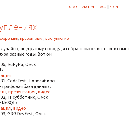
START
ARCHIVE
TAGS
ATOM
уплениях
нференция
,
презентация
,
выступление
лучайно, по другому поводу, я собрал список всех своих выс
 за разные годы. Вот он.
-06, RuPyRu, Омск
1»
тация
-31, CodeFest, Новосибирск
— графовая база данных»
.ru
​,
презентация
,
видео
-02, IT субботник, Омск
у NoSQL»
ация​
,
видео
-03, GDG DevFest, Омск …