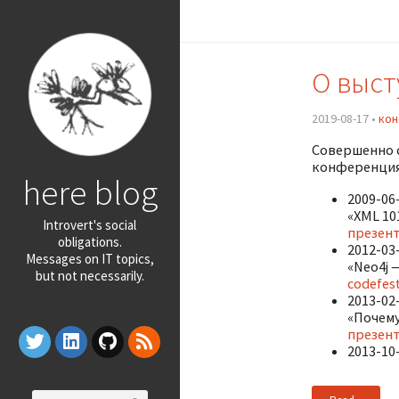
О выст
2019-08-17 •
ко
Совершенно с
конференциях
here blog
2009-06
«XML 10
Introvert's social
презен
obligations.
2012-03
Messages on IT topics,
«Neo4j 
but not necessarily.
codefest
2013-02
«Почем
презент
2013-10