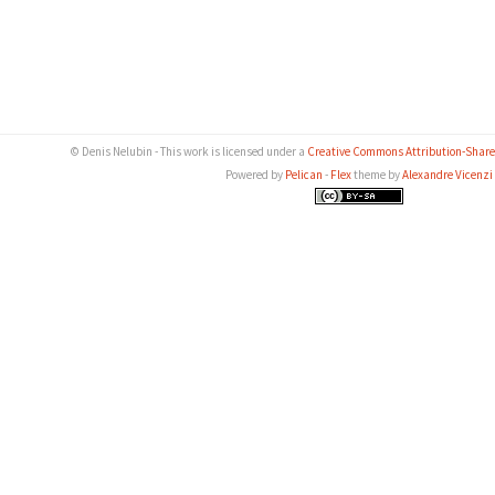
© Denis Nelubin - This work is licensed under a
Creative Commons Attribution-ShareA
Powered by
Pelican
-
Flex
theme by
Alexandre Vicenzi