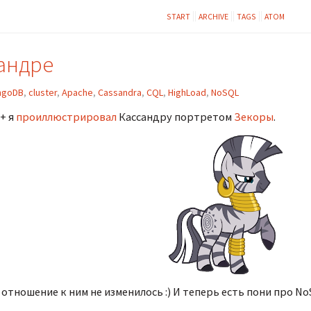
START
ARCHIVE
TAGS
ATOM
андре
ngoDB
,
cluster
,
Apache
,
Cassandra
,
CQL
,
HighLoad
,
NoSQL
+ я
проиллюстрировал
Кассандру портретом
Зекоры
.
 отношение к ним не изменилось :) И теперь есть пони про NoS