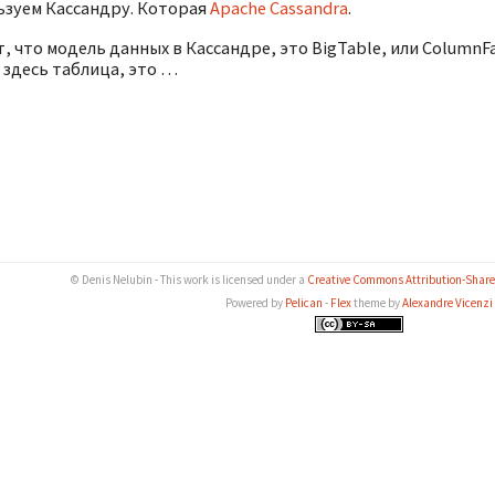
ьзуем Кассандру. Которая
Apache Cassandra
.
, что модель данных в Кассандре, это BigTable, или ColumnF
 здесь таблица, это …
© Denis Nelubin - This work is licensed under a
Creative Commons Attribution-ShareA
Powered by
Pelican
-
Flex
theme by
Alexandre Vicenzi