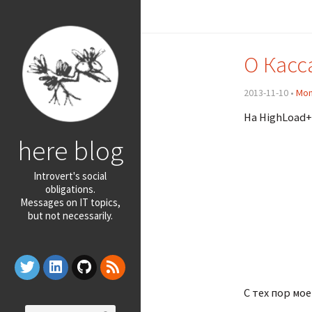
О Касс
2013-11-10 •
Mo
На HighLoad+
here blog
Introvert's social
obligations.
Messages on IT topics,
but not necessarily.
С тех пор мое