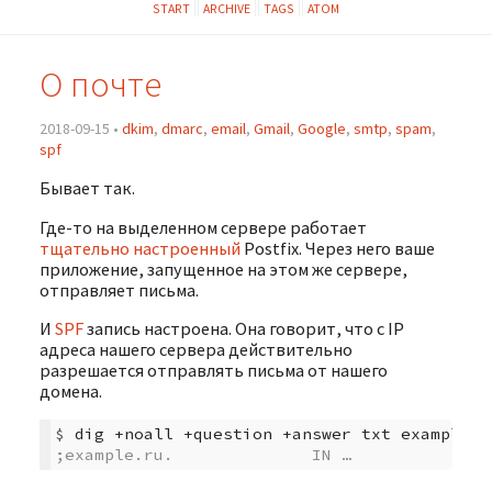
START
ARCHIVE
TAGS
ATOM
О почте
2018-09-15 •
dkim
,
dmarc
,
email
,
Gmail
,
Google
,
smtp
,
spam
,
spf
Бывает так.
Где-то на выделенном сервере работает
тщательно настроенный
Postfix. Через него ваше
приложение, запущенное на этом же сервере,
отправляет письма.
И
SPF
запись настроена. Она говорит, что с IP
адреса нашего сервера действительно
разрешается отправлять письма от нашего
домена.
$ 
dig
+noall
+question
+answer
txt
;example.ru.              IN …