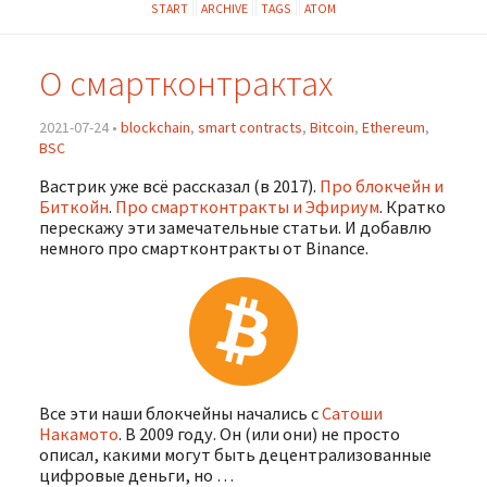
START
ARCHIVE
TAGS
ATOM
О смартконтрактах
2021-07-24 •
blockchain
,
smart contracts
,
Bitcoin
,
Ethereum
,
BSC
Вастрик уже всё рассказал (в 2017).
Про блокчейн и
Биткойн
.
Про смартконтракты и Эфириум
. Кратко
перескажу эти замечательные статьи. И добавлю
немного про смартконтракты от Binance.
Все эти наши блокчейны начались с
Сатоши
Накамото
. В 2009 году. Он (или они) не просто
описал, какими могут быть децентрализованные
цифровые деньги, но …