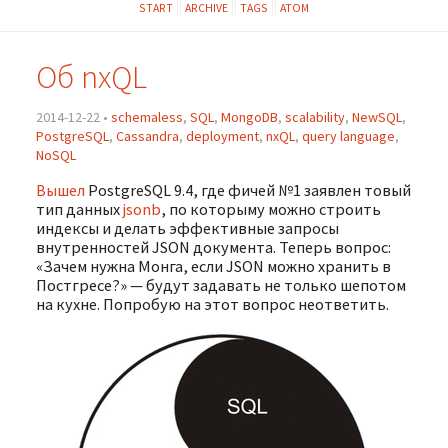
START
ARCHIVE
TAGS
ATOM
Об nxQL
2014-12-22 •
schemaless
,
SQL
,
MongoDB
,
scalability
,
NewSQL
,
PostgreSQL
,
Cassandra
,
deployment
,
nxQL
,
query language
,
NoSQL
Вышел
PostgreSQL 9.4, где фичей №1 заявлен товый
тип данных
jsonb
, по которыму можно строить
индексы и делать эффективные запросы
внутренностей JSON документа. Теперь вопрос:
«Зачем нужна Монга, если JSON можно хранить в
Постгресе?» — будут задавать не только шепотом
на кухне. Попробую на этот вопрос неответить.