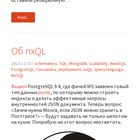
Read...
Об nxQL
2014-12-22 •
schemaless
,
SQL
,
MongoDB
,
scalability
,
NewSQL
,
PostgreSQL
,
Cassandra
,
deployment
,
nxQL
,
query language
,
NoSQL
Вышел
PostgreSQL 9.4, где фичей №1 заявлен товый
тип данных
jsonb
, по которыму можно строить
индексы и делать эффективные запросы
внутренностей JSON документа. Теперь вопрос:
«Зачем нужна Монга, если JSON можно хранить в
Постгресе?» — будут задавать не только шепотом
на кухне. Попробую на этот вопрос неответить.