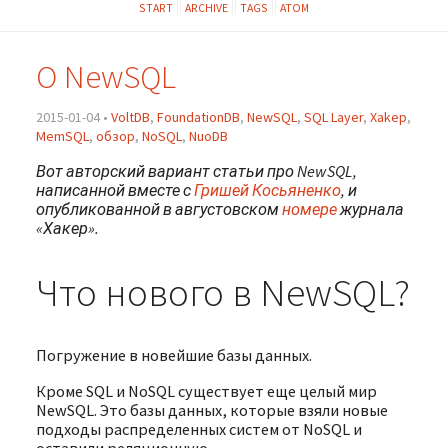
START
ARCHIVE
TAGS
ATOM
О NewSQL
2015-01-04 •
VoltDB
,
FoundationDB
,
NewSQL
,
SQL Layer
,
Xakep
,
MemSQL
,
обзор
,
NoSQL
,
NuoDB
Вот авторский вариант статьи про NewSQL,
написанной вместе с
Гришей Косьяненко
, и
опубликованной в августовском
номере
журнала
«Хакер».
Что нового в NewSQL?
Погружение в новейшие базы данных.
Кроме SQL и NoSQL существует еще целый мир
NewSQL. Это базы данных, которые взяли новые
подходы распределенных систем от NoSQL и
оставили реляционную …