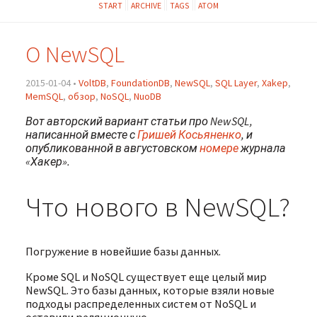
START
ARCHIVE
TAGS
ATOM
О NewSQL
2015-01-04 •
VoltDB
,
FoundationDB
,
NewSQL
,
SQL Layer
,
Xakep
,
MemSQL
,
обзор
,
NoSQL
,
NuoDB
Вот авторский вариант статьи про NewSQL,
написанной вместе с
Гришей Косьяненко
, и
опубликованной в августовском
номере
журнала
«Хакер».
Что нового в NewSQL?
Погружение в новейшие базы данных.
Кроме SQL и NoSQL существует еще целый мир
NewSQL. Это базы данных, которые взяли новые
подходы распределенных систем от NoSQL и
оставили реляционную …